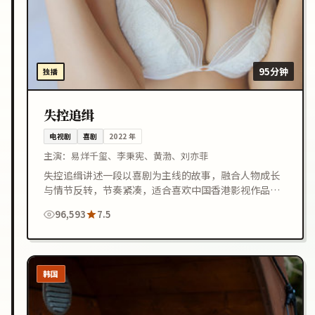
95分钟
独播
失控追缉
电视剧
喜剧
2022
年
主演：
易烊千玺、李秉宪、黄渤、刘亦菲
失控追缉讲述一段以喜剧为主线的故事，融合人物成长
与情节反转，节奏紧凑，适合喜欢中国香港影视作品的
观众在线观看。
96,593
7.5
韩国