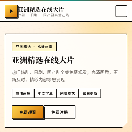
亚洲精选在线大片
韩剧 · 日剧 · 国产剧高清在线
亚洲精选 · 高清热播
亚洲精选在线大片
热门韩剧、日剧、国产剧全集免费观看，高清画质，更
新及时，精彩内容等您发现
高清画质
中文字幕
剧集综艺
每日更新
免费观看
免费注册