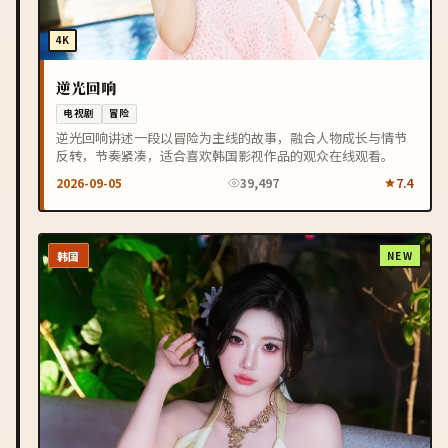
4K
逆光回响
电视剧
冒险
逆光回响讲述一段以冒险为主线的故事，融合人物成长与情节
反转，节奏紧凑，适合喜欢韩国影视作品的观众在线观看。
2026-09-05
39,497
7.4
韩国
NEW