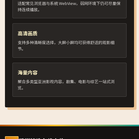
适配常见浏览器与系统 WebView，弱网环境下仍可尽量保
持连续播放。
高清画质
支持多种清晰度选择，大屏小屏均可获得舒适的观影细
节。
海量内容
聚合多类型亚洲影视内容，剧集、电影与综艺一站式浏
览。