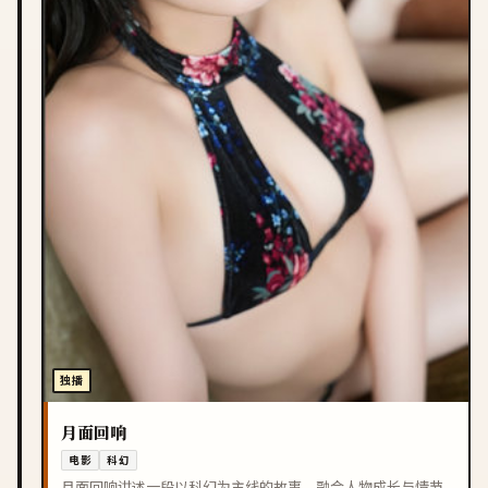
独播
月面回响
电影
科幻
月面回响讲述一段以科幻为主线的故事，融合人物成长与情节