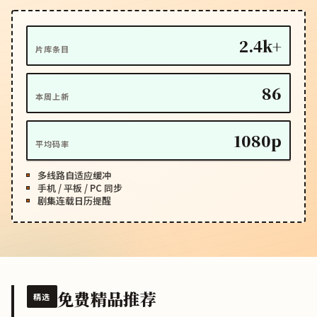
2.4k+
片库条目
86
本周上新
1080p
平均码率
多线路自适应缓冲
手机 / 平板 / PC 同步
剧集连载日历提醒
免费精品推荐
精选