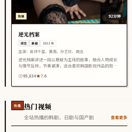
92分钟
独播
逆光档案
综艺
悬疑
2022
年
主演：
易烊千玺、黄渤、孙艺珍、周迅
逆光档案讲述一段以悬疑为主线的故事，融合人物成长
与情节反转，节奏紧凑，适合喜欢韩国影视作品的观众
在线观看。
95,834
7.6
热门视频
热播
全站热播的韩剧、日剧与国产剧
查看更多