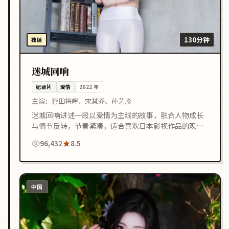
130分钟
独播
迷城回响
纪录片
爱情
2022
年
主演：
菅田将晖、宋慧乔、孙艺珍
迷城回响讲述一段以爱情为主线的故事，融合人物成长
与情节反转，节奏紧凑，适合喜欢日本影视作品的观众
在线观看。
96,432
8.5
中国