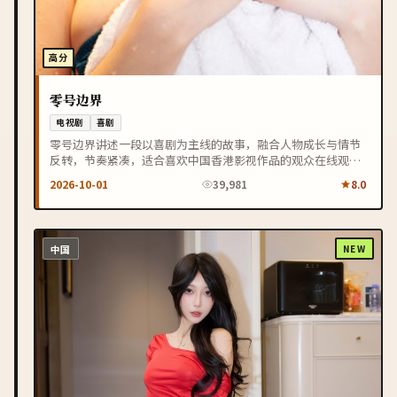
高分
零号边界
电视剧
喜剧
零号边界讲述一段以喜剧为主线的故事，融合人物成长与情节
反转，节奏紧凑，适合喜欢中国香港影视作品的观众在线观
看。
2026-10-01
39,981
8.0
中国
NEW